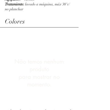
Tratamiento:
lavado a máquina, máx 30°c/
no planchar
Colores
Não temos nenhum
produto
para mostrar no
momento.