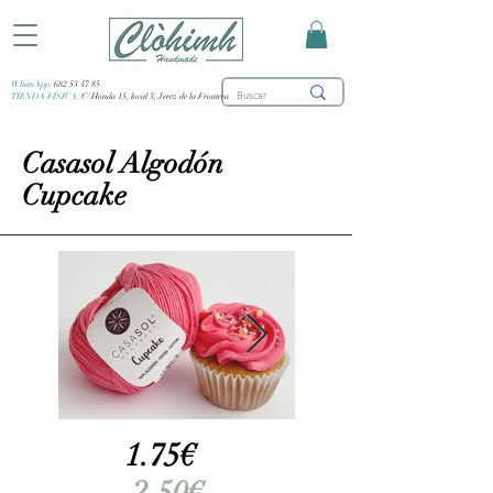
WhatsApp:
682 53 47 85
TIENDA FÍSICA:
C/ Honda 15, local 3, Jerez de la Frontera
Casasol Algodón
Cupcake
1.75€