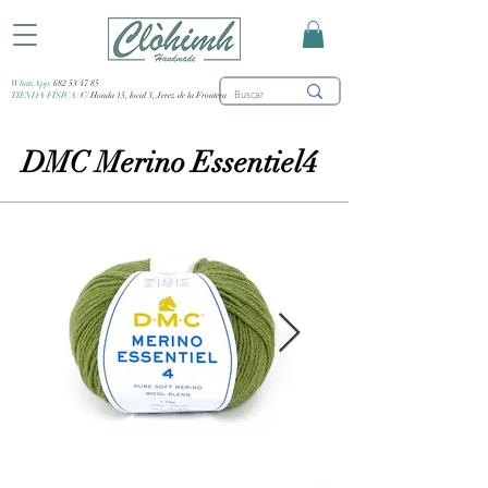
WhatsApp:
682 53 47 85
TIENDA FÍSICA:
C/ Honda 15, local 3, Jerez de la Frontera
DMC Merino Essentiel4