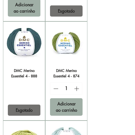
Adicionar
ao carrinho
Esgotado
DMC Merino
DMC Merino
Essentiel 4 - 888
Essentiel 4 - 874
Adicionar
Esgotado
ao carrinho