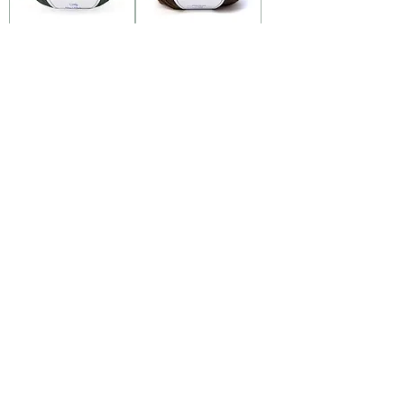
DMC Merino
DMC Merino
Essentiel 4 - 890
Essentiel 4 - 854
Adicionar
Esgotado
ao carrinho
DMC Merino
DMC Merino
Essentiel 4 - 851
Essentiel 4 - 880