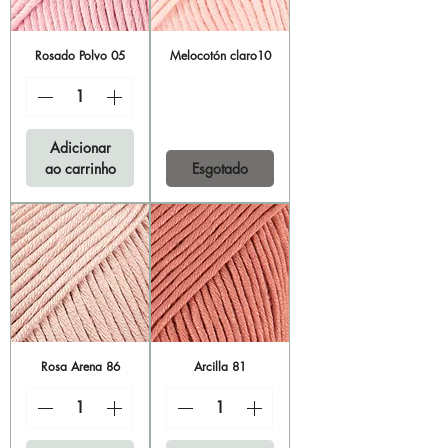
Rosado Polvo 05
Melocotón claro10
Adicionar
ao carrinho
Esgotado
Rosa Arena 86
Arcilla 81