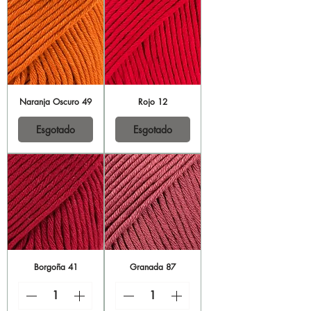
Naranja Oscuro 49
Rojo 12
Esgotado
Esgotado
Borgoña 41
Granada 87