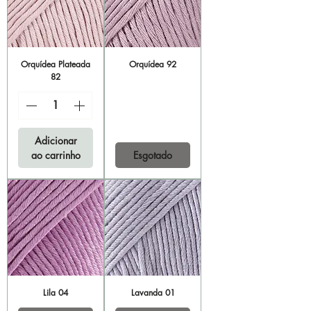
Orquídea Plateada
Orquídea 92
82
Adicionar
ao carrinho
Esgotado
Lila 04
Lavanda 01