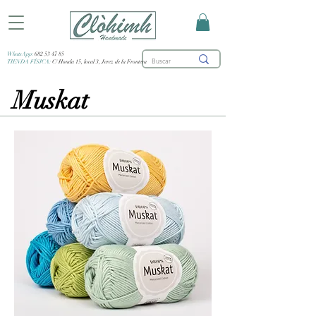
WhatsApp:
682 53 47 85
TIENDA FÍSICA:
C/ Honda 15, local 3, Jerez de la Frontera
Muskat