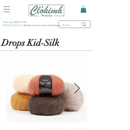
WhatsApp:
682 53 47 85
TIENDA FÍSICA:
C/ Honda 15, local 3, Jerez de la Frontera
Drops Kid-Silk