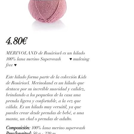
4.80€
MERINOLAND de Rosários4 es un hilado
100% lana merino Superwash ♥ mulesing
free ♥
Este hilado forma parte de la colección Kids
de Rosários4. Merinoland es un hilado que
destaca por su increíble suavidad y calidez,
brindando a los pequeños de la casa una
prenda ligera y confortable, a la vez que
cálida. Es un hilado muy versátil, ya que
puedes crear desde prendas de bebé, a una
manta, un chal o prendas de adulto.
Composición:
100% lana merino superwash
Peso/longitud:
50 g - 220 m