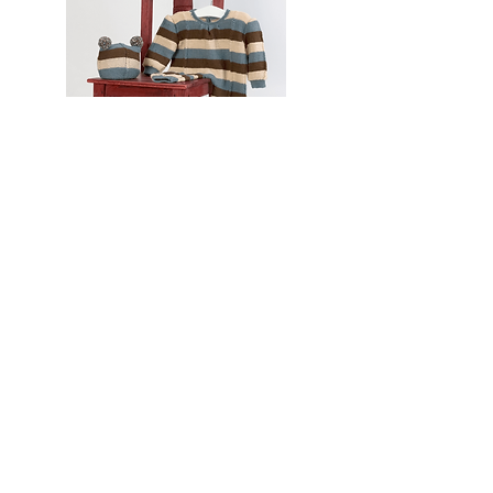
Mono y gorrito
Todos os
produtos