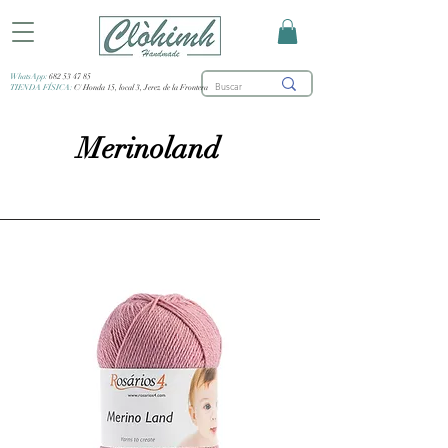
WhatsApp:
682 53 47 85
TIENDA FÍSICA:
C/ Honda 15, local 3, Jerez de la Frontera
Merinoland