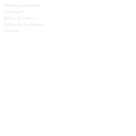
Politica de privacidad
Aviso legal
Política de cookies
Política de devoluciones
Contacta
ENVIOS
GLS:
Tus ovillos en 24/48 h
Tus ovillos en 48/72 h
HORARIO TIENDA
Lunes y Martes: 10: a 13:30
Miércoles: Cerrado
Jueves y viernes: 10:00 a 13:30