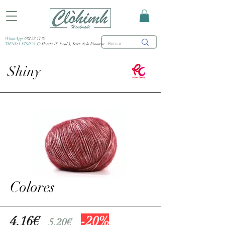
WhatsApp:
682 53 47 85
TIENDA FÍSICA:
C/ Honda 15, local 3, Jerez de la Frontera
Shiny
Colores
4.16€
-20%
5.20€