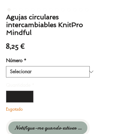
Agujas circulares
intercambiables KnitPro
Mindful
Preço
8,25 €
Número
*
Quantidade
*
Esgotado
Notifique-me quando estiver disponível