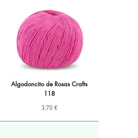
Algodoncito de Rosas Crafts
Algodoncito de R
118
Preço
3,70 €