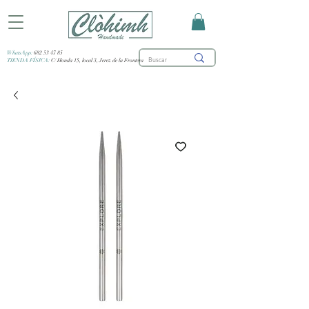
WhatsApp:
682 53 47 85
TIENDA FÍSICA:
C/ Honda 15, local 3, Jerez de la Frontera