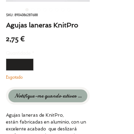
SKU: 8904086287688
Agujas laneras KnitPro
Preço
2,75 €
Quantidade
*
Esgotado
Notifique-me quando estiver disponível
Agujas laneras de KnitPro,
están fabricadas en aluminio, con un
excelente acabado que deslizará