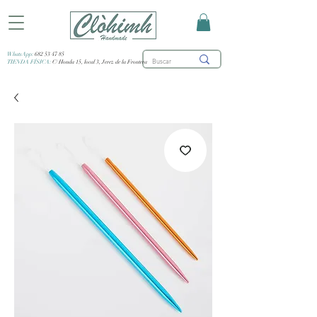
WhatsApp:
682 53 47 85
TIENDA FÍSICA:
C/ Honda 15, local 3, Jerez de la Frontera