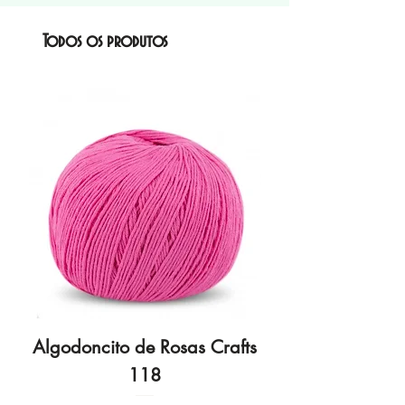
Todos os produtos
Algodoncito de Rosas Crafts
Algodoncito de R
118