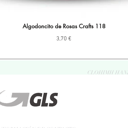
Algodoncito de Rosas Crafts 118
Visualização rápida
Preço
3,70 €
CLOHIMH HAN