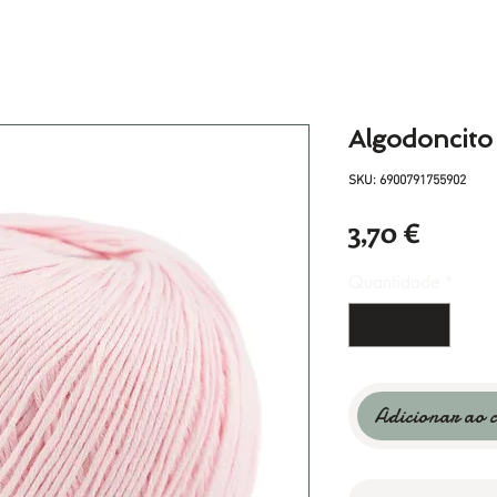
Algodoncito 
SKU: 6900791755902
Preço
3,70 €
Quantidade
*
Adicionar ao 