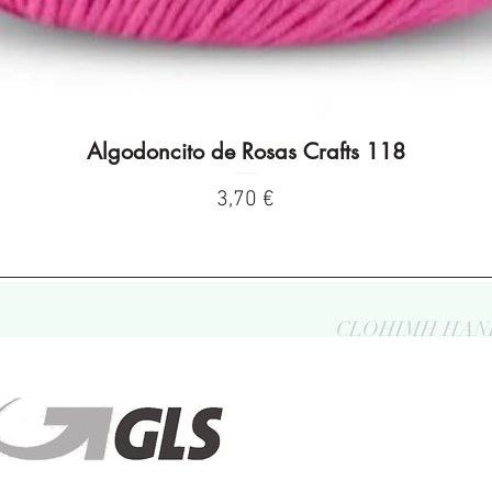
Algodoncito de Rosas Crafts 118
Visualização rápida
Preço
3,70 €
CLOHIMH HAN