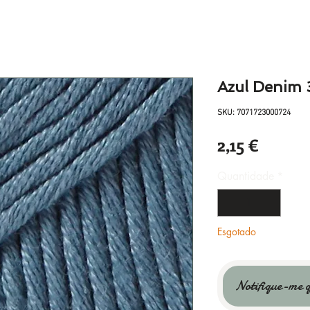
Azul Denim 
SKU: 7071723000724
Preço
2,15 €
Quantidade
*
Esgotado
Notifique-me q