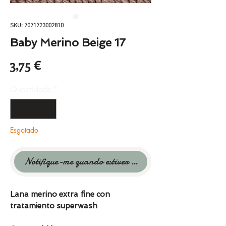
SKU: 7071723002810
Baby Merino Beige 17
Preço
3,75 €
Quantidade
*
Esgotado
Notifique-me quando estiver disponível
Lana merino extra fine con
tratamiento superwash