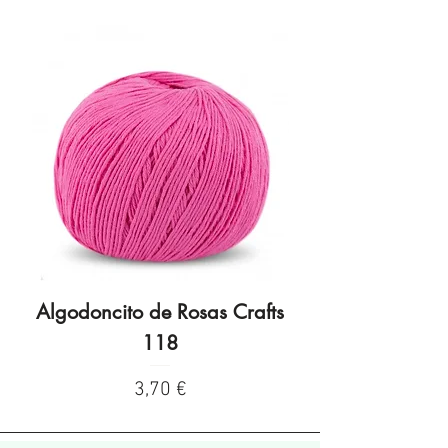
Algodoncito de Rosas Crafts
Algodoncito de R
118
Preço
3,70 €