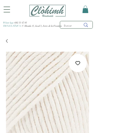
WhatsApp:
682 53 47 85
TIENDA FÍSICA:
C/ Honda 15, local 3, Jerez de la Frontera