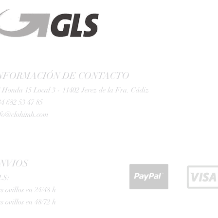
NFORMACIÓN DE CONTACTO
 Honda 15 Local 3 - 11402 Jerez de la Fra. Cádiz
4 682 53 47 85
nfo@clohimh.com
NVIOS
LS:
s ovillos en 24/48 h
s ovillos en 48/72 h