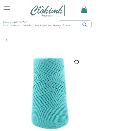
WhatsApp:
682 53 47 85
TIENDA FÍSICA:
C/ Honda 15, local 3, Jerez de la Frontera