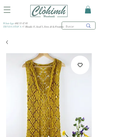
WhatsApp:
682 53 47 85
TIENDA FÍSICA:
C/ Honda 15, local 3, Jerez de la Frontera