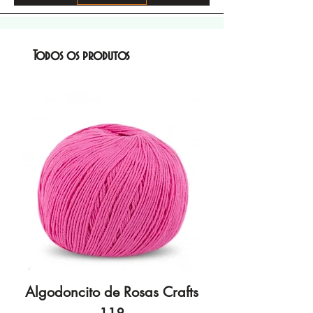
Todos os produtos
Algodoncito de Rosas Crafts
Algodoncito de R