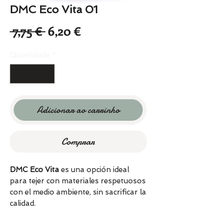
DMC Eco Vita 01
Preço
Preço
 7,75 € 
6,20 €
normal
promocional
Quantidade
*
Adicionar ao carrinho
Comprar
DMC Eco Vita
es una opción ideal
para tejer con materiales respetuosos
con el medio ambiente, sin sacrificar la
calidad.