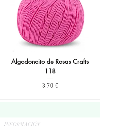
Algodoncito de Rosas Crafts
Algodoncito de R
118
Preço
3,70 €
INFORMACIÓN
Politica de privacidad