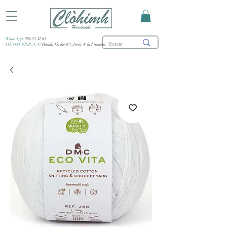
WhatsApp:
682 53 47 85
TIENDA FÍSICA:
C/ Honda 15, local 3, Jerez de la Frontera