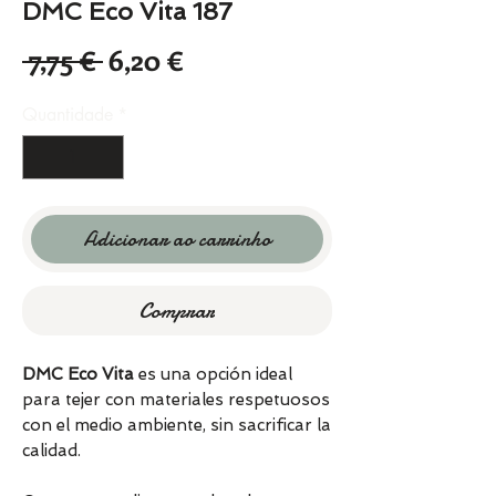
DMC Eco Vita 187
Preço
Preço
 7,75 € 
6,20 €
normal
promocional
Quantidade
*
Adicionar ao carrinho
Comprar
DMC Eco Vita
es una opción ideal
para tejer con materiales respetuosos
con el medio ambiente, sin sacrificar la
calidad.