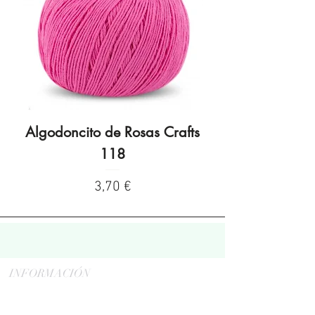
Algodoncito de Rosas Crafts
Algodoncito de R
118
Preço
3,70 €
INFORMACIÓN
Politica de privacidad
Aviso legal