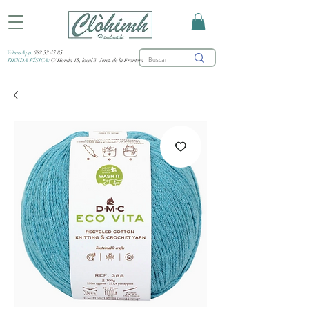
WhatsApp:
682 53 47 85
TIENDA FÍSICA:
C/ Honda 15, local 3, Jerez de la Frontera