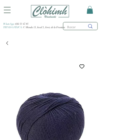
WhatsApp:
682 53 47 85
TIENDA FÍSICA:
C/ Honda 15, local 3, Jerez de la Frontera