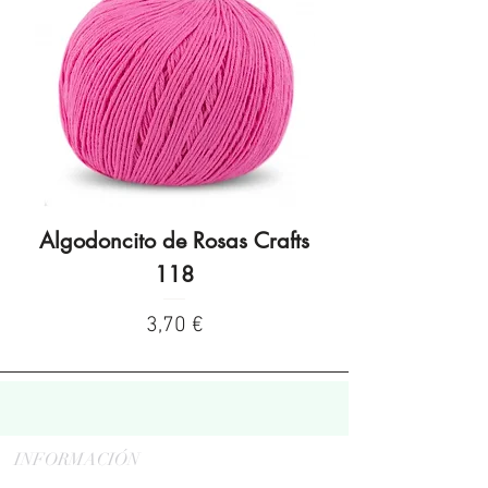
Algodoncito de Rosas Crafts
Algodoncito de R
118
Preço
3,70 €
INFORMACIÓN