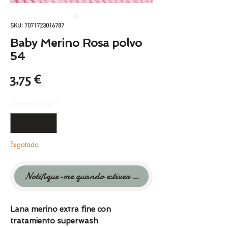
SKU: 7071723016787
Baby Merino Rosa polvo
54
Preço
3,75 €
Quantidade
*
Esgotado
Notifique-me quando estiver disponível
Lana merino extra fine con
tratamiento superwash