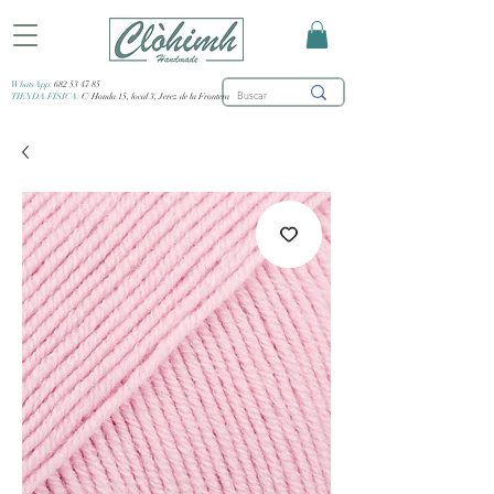
WhatsApp:
682 53 47 85
TIENDA FÍSICA:
C/ Honda 15, local 3, Jerez de la Frontera