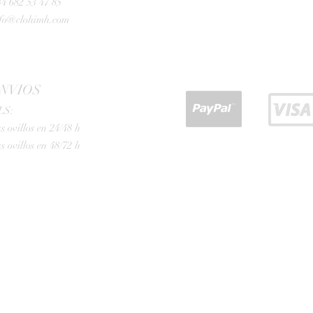
4 682 53 47 85
nfo@clohimh.com
NVIOS
LS:
s ovillos en 24/48 h
s ovillos en 48/72 h