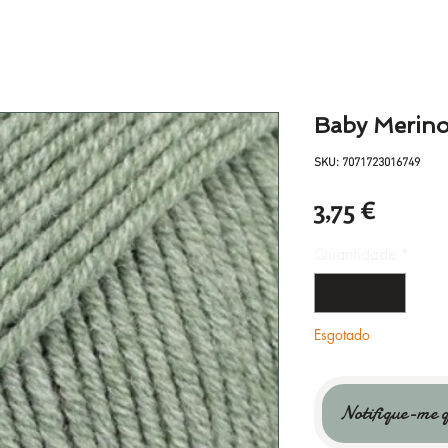
Baby Merino
SKU: 7071723016749
Preço
3,75 €
Quantidade
*
Esgotado
Notifique-me q