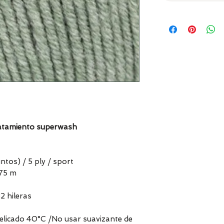
ratamiento superwash
ntos) / 5 ply / sport
175 m
2 hileras
delicado 40°C /No usar suavizante de