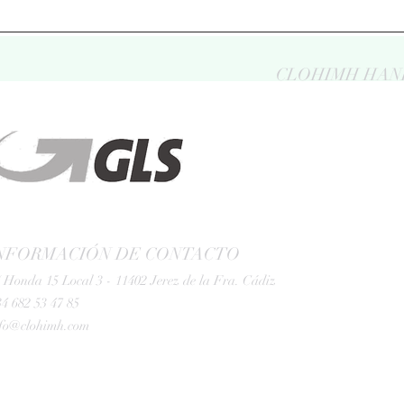
CLOHIMH HAN
NFORMACIÓN DE CONTACTO
 Honda 15 Local 3 - 11402 Jerez de la Fra. Cádiz
4 682 53 47 85
nfo@clohimh.com