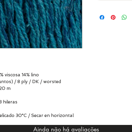
 viscosa 14% lino
ntos) / 8 ply / DK / worsted
120 m
8 hileras
elicado 30°C / Secar en horizontal
Ainda não há avaliações