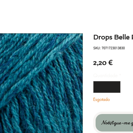
Drops Belle 
SKU: 7071723013830
Preço
2,20 €
Quantidade
*
Esgotado
Notifique-me q