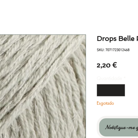
Drops Belle 
SKU: 7071723012468
Preço
2,20 €
Quantidade
*
Esgotado
Notifique-me q