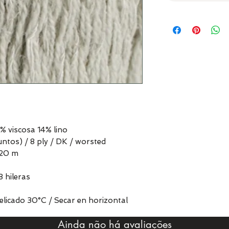
 viscosa 14% lino
ntos) / 8 ply / DK / worsted
120 m
8 hileras
elicado 30°C / Secar en horizontal
Ainda não há avaliações