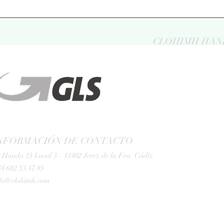
CLOHIMH HAN
NFORMACIÓN DE CONTACTO
 Honda 15 Local 3 - 11402 Jerez de la Fra. Cádiz
4 682 53 47 85
nfo@clohimh.com