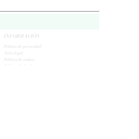
INFORMACIÓN
Politica de privacidad
Aviso legal
Política de cookies
Política de devoluciones
Contacta
ENVIOS
GLS:
Tus ovillos en 24/48 h
Tus ovillos en 48/72 h