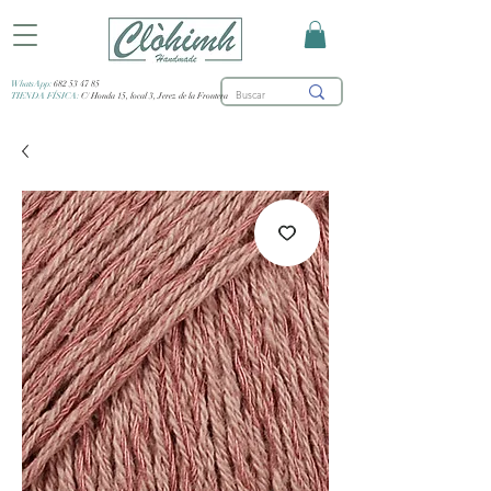
WhatsApp:
682 53 47 85
TIENDA FÍSICA:
C/ Honda 15, local 3, Jerez de la Frontera