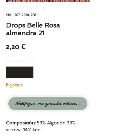
SKU: 7071723017081
Drops Belle Rosa
almendra 21
Preço
2,20 €
Quantidade
*
Esgotado
Notifique-me quando estiver disponível
Composición:
53% Algodón 33%
viscosa 14% lino