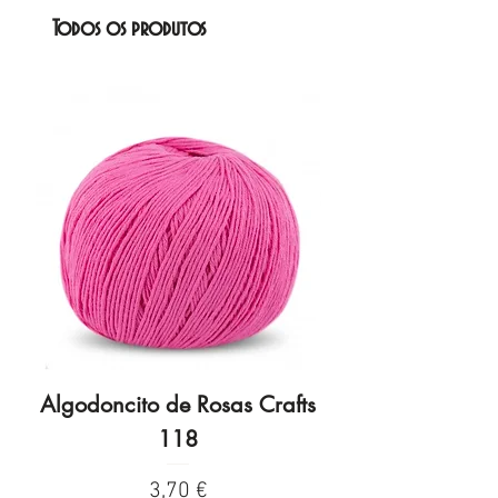
Todos os produtos
Algodoncito de Rosas Crafts
Algodoncito de R
118
Preço
3,70 €