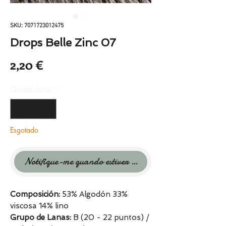
SKU: 7071723012475
Drops Belle Zinc 07
Preço
2,20 €
Quantidade
*
Esgotado
Notifique-me quando estiver disponível
Composición:
53% Algodón 33%
viscosa 14% lino
Grupo de Lanas:
B (20 - 22 puntos) /