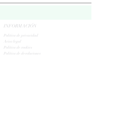
INFORMACIÓN
Politica de privacidad
Aviso legal
Política de cookies
Política de devoluciones
Contacta
ENVIOS
GLS:
Tus ovillos en 24/48 h
Tus ovillos en 48/72 h