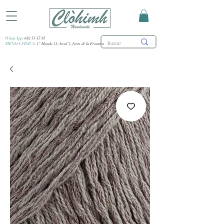
WhatsApp:
682 53 47 85
TIENDA FÍSICA:
C/ Honda 15, local 3, Jerez de la Frontera