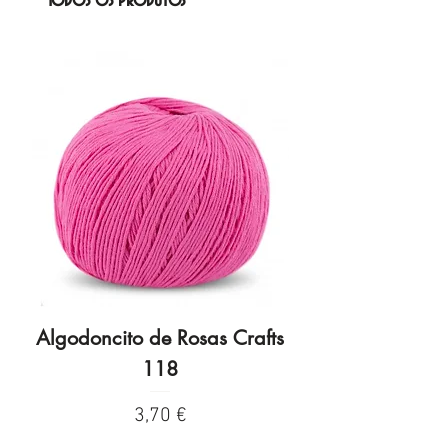
Todos os produtos
Algodoncito de Rosas Crafts
Algodoncito de R
118
Preço
3,70 €