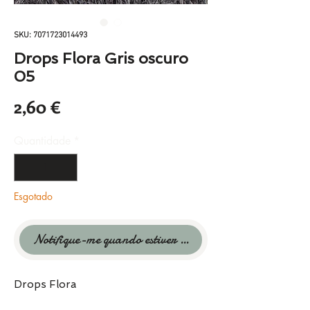
SKU: 7071723014493
Drops Flora Gris oscuro
05
Preço
2,60 €
Quantidade
*
Esgotado
Notifique-me quando estiver disponível
Drops Flora