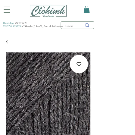
WhatsApp:
682 53 47 85
TIENDA FÍSICA:
C/ Honda 15, local 3, Jerez de la Frontera