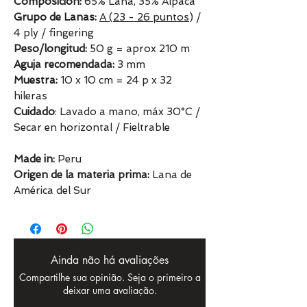
Composición:
65% Lana, 35% Alpaca
Grupo de Lanas:
A (23 - 26 puntos
) /
4 ply / fingering
Peso/longitud:
50 g = aprox 210 m
Aguja recomendada:
3 mm
Muestra:
10 x 10 cm = 24 p x 32
hileras
Cuidado
: Lavado a mano, máx 30°C /
Secar en horizontal / Fieltrable
Made in:
Peru
Origen de la materia prima:
Lana de
América del Sur
Ainda não há avaliações
Compartilhe sua opinião. Seja o primeiro a
deixar uma avaliação.