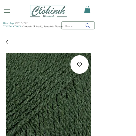
WhatsApp:
682 53 47 85
TIENDA FÍSICA:
C/ Honda 15, local 3, Jerez de la Frontera