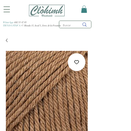
WhatsApp:
682 53 47 85
TIENDA FÍSICA:
C/ Honda 15, local 3, Jerez de la Frontera