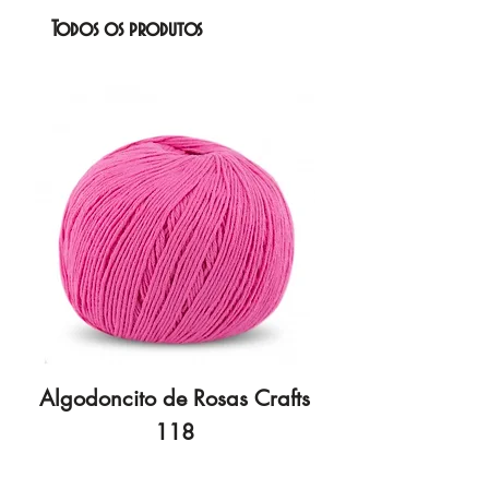
Todos os produtos
Algodoncito de Rosas Crafts
Algodoncito de R
118
Preço
3,70 €