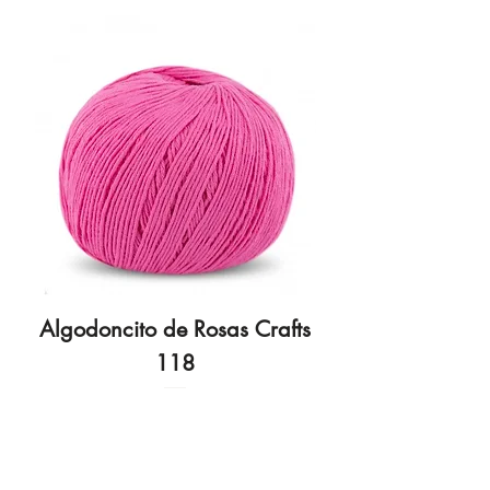
Algodoncito de Rosas Crafts
Algodoncito de R
118
Preço
3,70 €