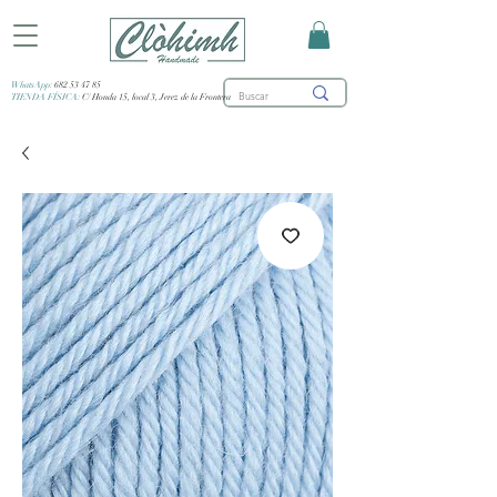
WhatsApp:
682 53 47 85
TIENDA FÍSICA:
C/ Honda 15, local 3, Jerez de la Frontera