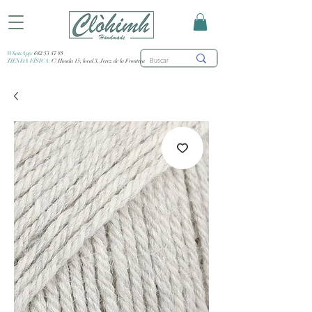
WhatsApp:
682 53 47 85
TIENDA FÍSICA:
C/ Honda 15, local 3, Jerez de la Frontera