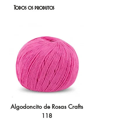
Todos os produtos
Algodoncito de Rosas Crafts
Algodoncito de R
118
Preço
3,70 €