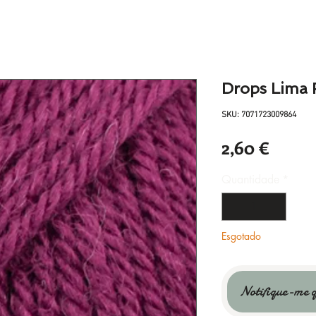
Drops Lima 
SKU: 7071723009864
Preço
2,60 €
Quantidade
*
Esgotado
Notifique-me q