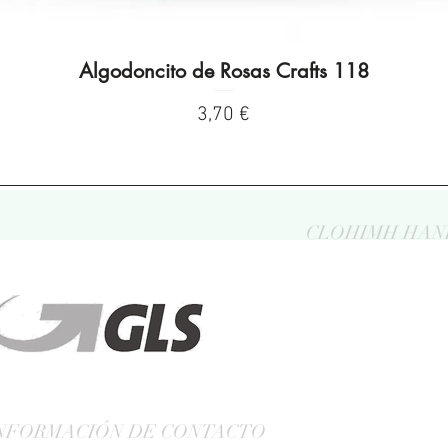
Algodoncito de Rosas Crafts 118
Visualização rápida
Preço
3,70 €
CLOHIMH HAN
NFORMACIÓN DE CONTACTO