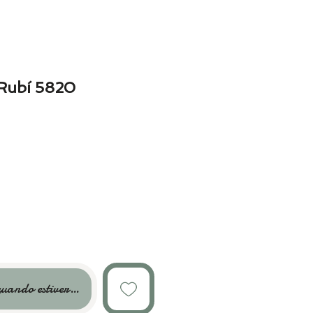
Rubí 5820
uando estiver disponível