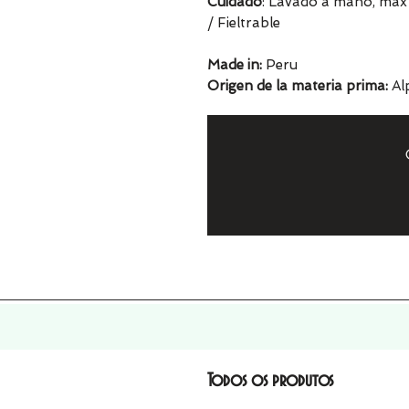
Cuidado
: Lavado a mano, máx 
/ Fieltrable
Made in:
Peru
Origen de la materia prima:
Alp
Todos os produtos