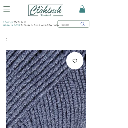
WhatsApp:
682 53 47 85
TIENDA FÍSICA:
C/ Honda 15, local 3, Jerez de la Frontera