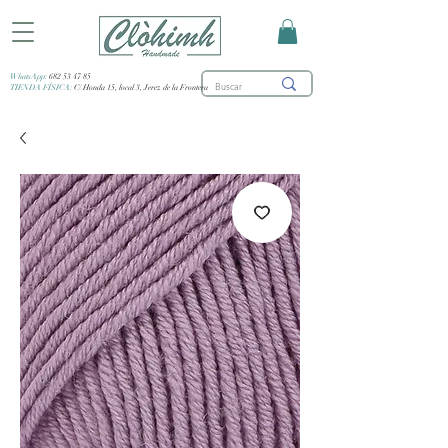
WhatsApp:
682 53 47 85
TIENDA FÍSICA:
C/ Honda 15, local 3, Jerez de la Frontera