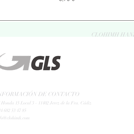
CLOHIMH HAN
NFORMACIÓN DE CONTACTO
 Honda 15 Local 3 - 11402 Jerez de la Fra. Cádiz
4 682 53 47 85
nfo@clohimh.com