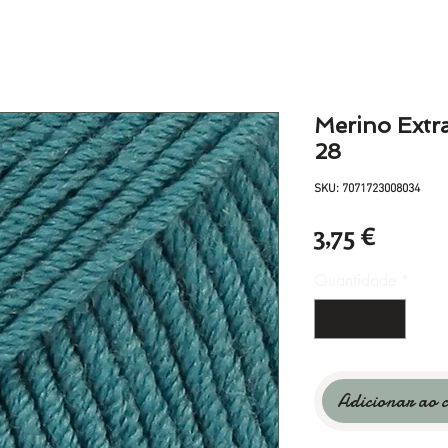
Merino Extra
28
SKU: 7071723008034
Preço
3,75 €
Quantidade
*
Adicionar ao 