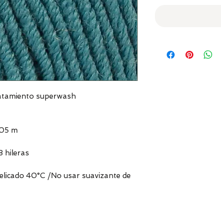
ratamiento superwash
105 m
8 hileras
delicado 40°C /No usar suavizante de