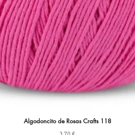
Algodoncito de Rosas Crafts 118
Visualização rápida
Preço
3,70 €