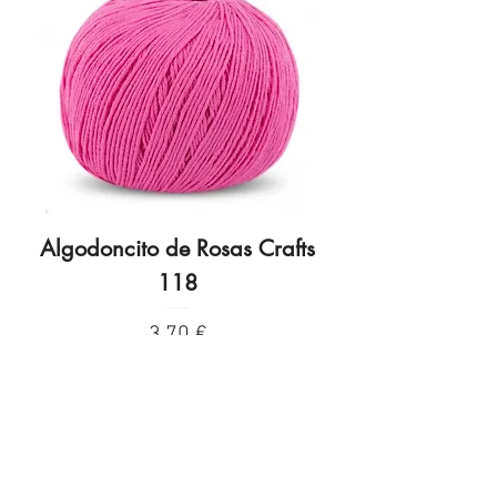
Algodoncito de Rosas Crafts
Algodoncito de R
118
Preço
3,70 €
INFORMACIÓN