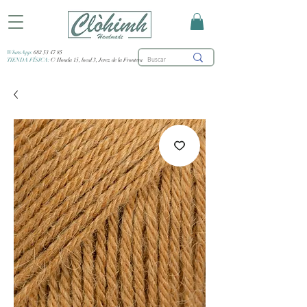
WhatsApp:
682 53 47 85
TIENDA FÍSICA:
C/ Honda 15, local 3, Jerez de la Frontera