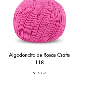
Algodoncito de Rosas Crafts
Algodoncito de R
118
Preço
3,70 €
INFORMACIÓN