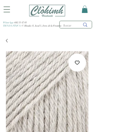
WhatsApp:
682 53 47 85
TIENDA FÍSICA:
C/ Honda 15, local 3, Jerez de la Frontera