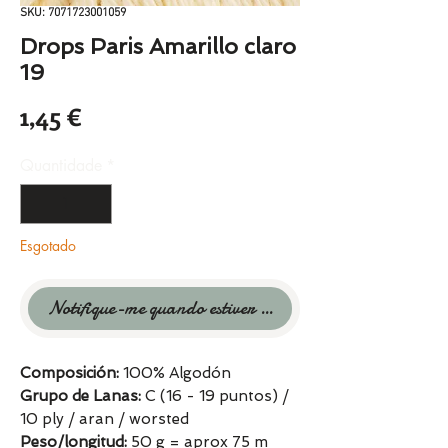
SKU: 7071723001059
Drops Paris Amarillo claro
19
Preço
1,45 €
Quantidade
*
Esgotado
Notifique-me quando estiver disponível
Composición:
100% Algodón
Grupo de Lanas:
C (16 - 19 puntos) /
10 ply / aran / worsted
Peso/longitud:
50 g = aprox 75 m