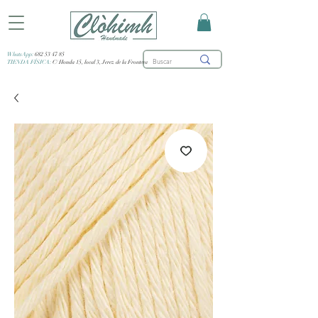
WhatsApp:
682 53 47 85
TIENDA FÍSICA:
C/ Honda 15, local 3, Jerez de la Frontera