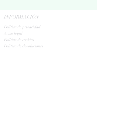
INFORMACIÓN
Politica de privacidad
Aviso legal
Política de cookies
Política de devoluciones
Contacta
ENVIOS
GLS:
Tus ovillos en 24/48 h
Tus ovillos en 48/72 h
HORARIO TIENDA