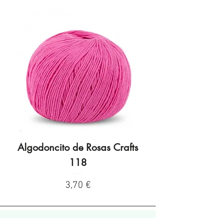
Algodoncito de Rosas Crafts
Algodoncito de R
118
Preço
3,70 €