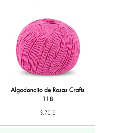
Algodoncito de Rosas Crafts
Algodoncito de R
118
Preço
3,70 €