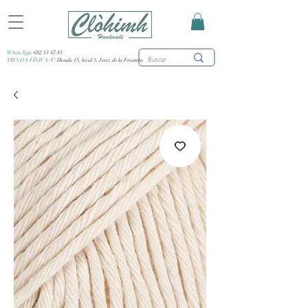
WhatsApp:
682 53 47 85
TIENDA FÍSICA:
C/ Honda 15, local 3, Jerez de la Frontera