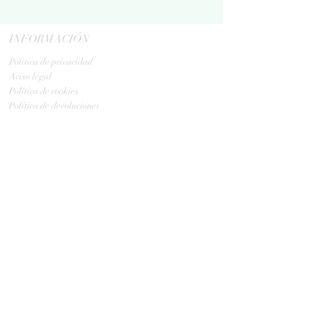
INFORMACIÓN
Politica de privacidad
Aviso legal
Política de cookies
Política de devoluciones
Contacta
ENVIOS
GLS:
Tus ovillos en 24/48 h
Tus ovillos en 48/72 h
HORARIO TIENDA