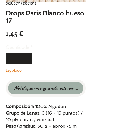
SKU: 7071723001042
Drops Paris Blanco hueso
17
Preço
1,45 €
Quantidade
*
Esgotado
Notifique-me quando estiver disponível
Composición:
100% Algodón
Grupo de Lanas:
C (16 - 19 puntos) /
10 ply / aran / worsted
Peso/longitud:
50 g = aprox 75 m