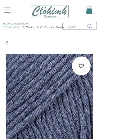
WhatsApp:
682 53 47 85
TIENDA FÍSICA:
C/ Honda 15, local 3, Jerez de la Frontera