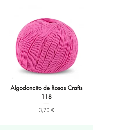
Algodoncito de Rosas Crafts
Algodoncito de R
118
Preço
3,70 €