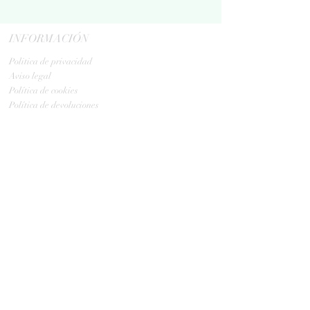
INFORMACIÓN
Politica de privacidad
Aviso legal
Política de cookies
Política de devoluciones
Contacta
ENVIOS
GLS:
Tus ovillos en 24/48 h
Tus ovillos en 48/72 h
HORARIO TIENDA