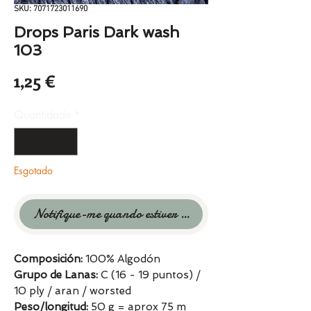
SKU: 7071723011690
Drops Paris Dark wash
103
Preço
1,25 €
Quantidade
*
Esgotado
Notifique-me quando estiver disponível
Composición:
100% Algodón
Grupo de Lanas:
C (16 - 19 puntos) /
10 ply / aran / worsted
Peso/longitud:
50 g = aprox 75 m