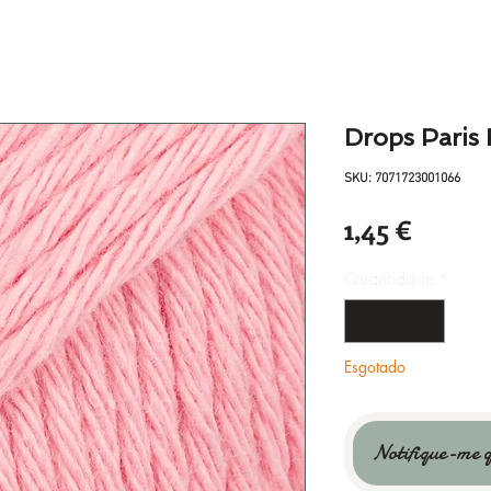
Drops Paris
SKU: 7071723001066
Preço
1,45 €
Quantidade
*
Esgotado
Notifique-me q