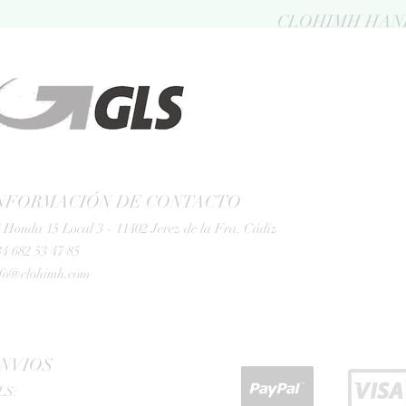
CLOHIMH HAN
NFORMACIÓN DE CONTACTO
 Honda 15 Local 3 - 11402 Jerez de la Fra. Cádiz
4 682 53 47 85
nfo@clohimh.com
NVIOS
LS: