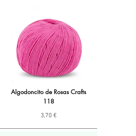
Algodoncito de Rosas Crafts
Algodoncito de R
118
Preço
3,70 €