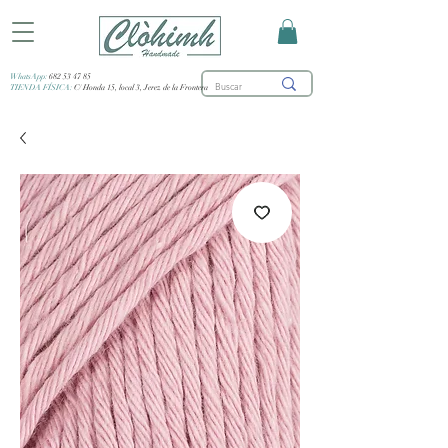
WhatsApp:
682 53 47 85
TIENDA FÍSICA:
C/ Honda 15, local 3, Jerez de la Frontera