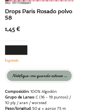
SKU: 7071723006047
Drops Paris Rosado polvo
58
Preço
1,45 €
Quantidade
*
Esgotado
Notifique-me quando estiver disponível
Composición:
100% Algodón
Grupo de Lanas:
C (16 - 19 puntos) /
10 ply / aran / worsted
Peso/longitud:
50 g = aprox 75 m