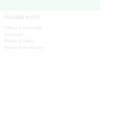
INFORMACIÓN
Politica de privacidad
Aviso legal
Política de cookies
Política de devoluciones
Contacta
ENVIOS
GLS:
Tus ovillos en 24/48 h
Tus ovillos en 48/72 h
HORARIO TIENDA