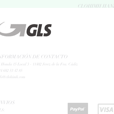
CLOHIMH HAN
NFORMACIÓN DE CONTACTO
 Honda 15 Local 3 - 11402 Jerez de la Fra. Cádiz
4 682 53 47 85
nfo@clohimh.com
NVIOS
LS: