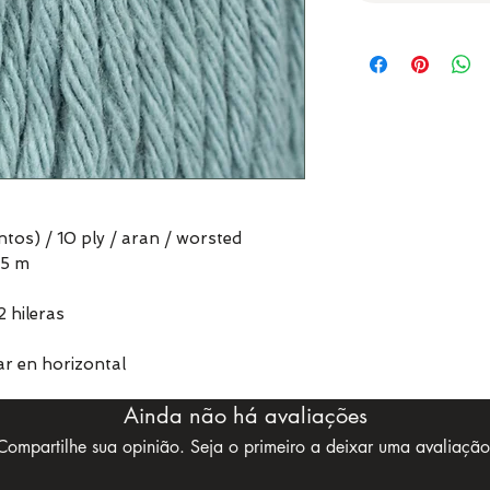
ntos) / 10 ply / aran / worsted
75 m
2 hileras
r en horizontal
Ainda não há avaliações
Compartilhe sua opinião. Seja o primeiro a deixar uma avaliação