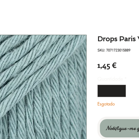
Drops Paris
SKU: 7071723015889
Preço
1,45 €
Quantidade
*
Esgotado
Notifique-me q