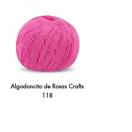
Algodoncito de Rosas Crafts
Algodoncito de R
118
Preço
3,70 €