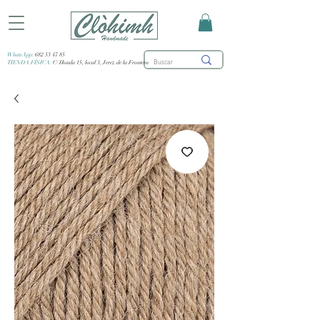
WhatsApp:
682 53 47 85
TIENDA FÍSICA:
C/ Honda 15, local 3, Jerez de la Frontera