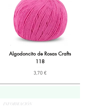
Algodoncito de Rosas Crafts
Algodoncito de R
118
Preço
3,70 €
INFORMACIÓN