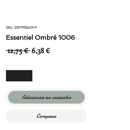
SKU: 3357995042919
Essentiel Ombré 1006
Preço
Preço
 12,75 € 
6,38 €
normal
promocional
Quantidade
*
Adicionar ao carrinho
Comprar