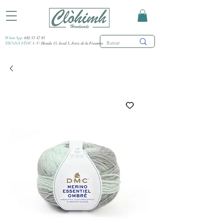
WhatsApp:
682 53 47 85
TIENDA FÍSICA:
C/ Honda 15, local 3, Jerez de la Frontera