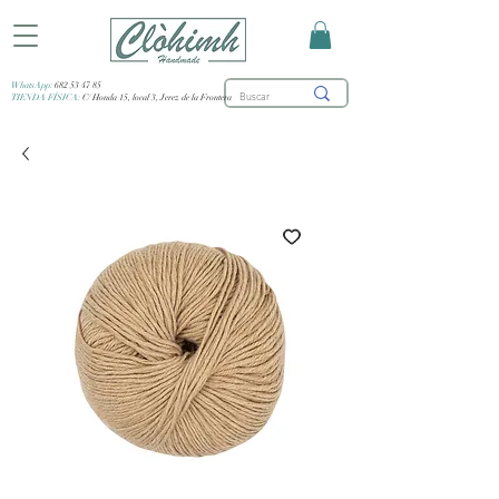
WhatsApp:
682 53 47 85
TIENDA FÍSICA:
C/ Honda 15, local 3, Jerez de la Frontera