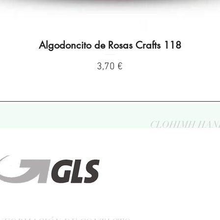
Algodoncito de Rosas Crafts 118
Visualização rápida
Preço
3,70 €
CLOHIMH HAN