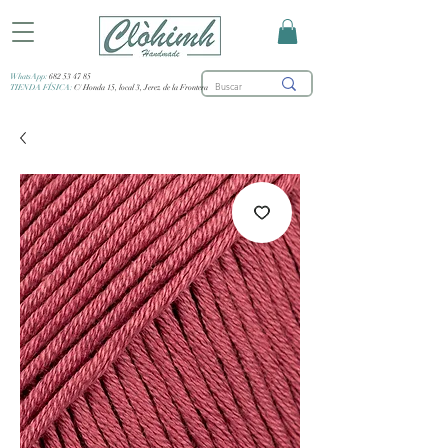
WhatsApp:
682 53 47 85
TIENDA FÍSICA:
C/ Honda 15, local 3, Jerez de la Frontera