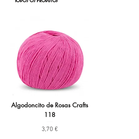
Todos os produtos
Algodoncito de Rosas Crafts
Algodoncito de R
118
Preço
3,70 €