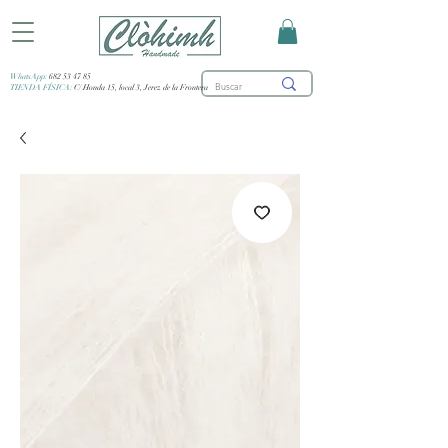
WhatsApp:
682 53 47 85
TIENDA FÍSICA:
C/ Honda 15, local 3, Jerez de la Frontera