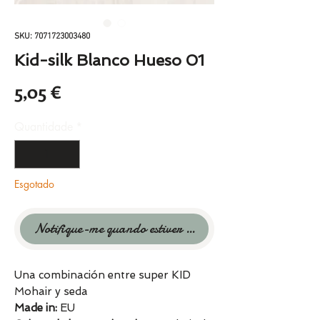
SKU: 7071723003480
Kid-silk Blanco Hueso 01
Preço
5,05 €
Quantidade
*
Esgotado
Notifique-me quando estiver disponível
Una combinación entre super KID
Mohair y seda
Made in:
EU