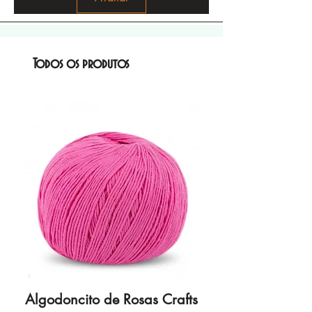
Todos os produtos
Algodoncito de Rosas Crafts
Algodoncito de R