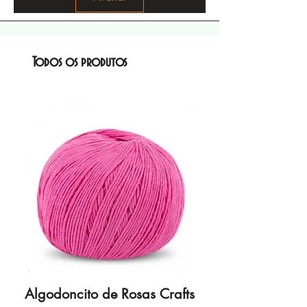
Todos os produtos
Algodoncito de Rosas Crafts
Algodoncito de R