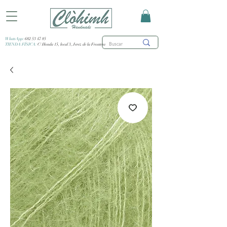
WhatsApp:
682 53 47 85
TIENDA FÍSICA:
C/ Honda 15, local 3, Jerez de la Frontera