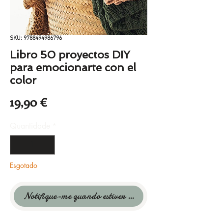
SKU: 9788494986796
Libro 50 proyectos DIY
para emocionarte con el
color
Preço
19,90 €
Quantidade
*
Esgotado
Notifique-me quando estiver disponível