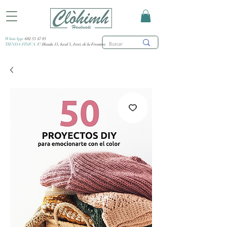
WhatsApp:
682 53 47 85
TIENDA FÍSICA:
C/ Honda 15, local 3, Jerez de la Frontera