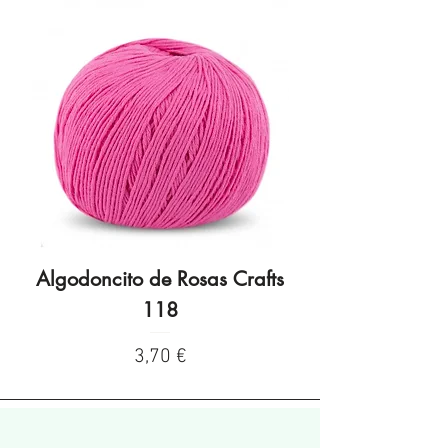
Algodoncito de Rosas Crafts
Algodoncito de R
118
Preço
3,70 €