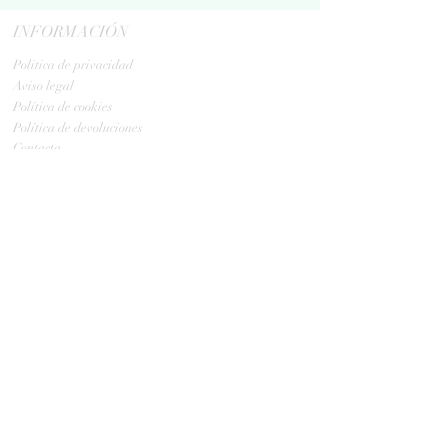
INFORMACIÓN
Politica de privacidad
Aviso legal
Política de cookies
Política de devoluciones
Contacta
ENVIOS
GLS:
Tus ovillos en 24/48 h
Tus ovillos en 48/72 h
HORARIO TIENDA
Lunes y Martes: 10: a 13:30