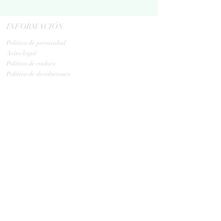
INFORMACIÓN
Politica de privacidad
Aviso legal
Política de cookies
Política de devoluciones
Contacta
ENVIOS
GLS:
Tus ovillos en 24/48 h
Tus ovillos en 48/72 h
HORARIO TIENDA