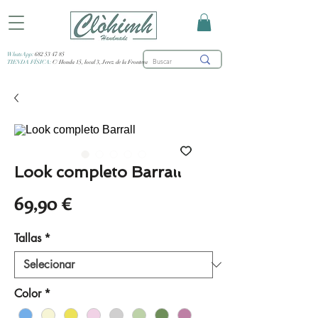
WhatsApp:
682 53 47 85
TIENDA FÍSICA:
C/ Honda 15, local 3, Jerez de la Frontera
Look completo Barrall
Preço
69,90 €
Tallas
*
Color
*