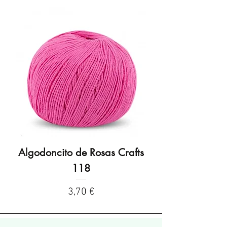
Algodoncito de Rosas Crafts
Algodoncito de R
118
Preço
3,70 €